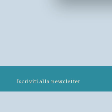
+39 0432 957515
Iscriviti alla newsletter
eventi@prosciuttosandaniele.it