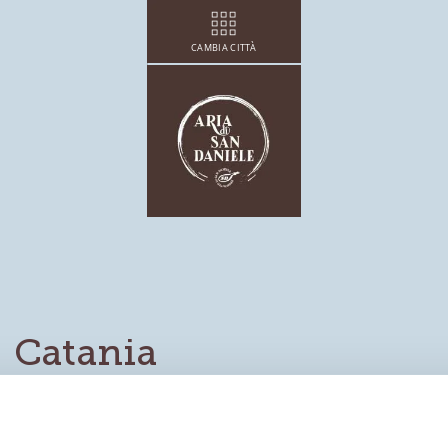
CAMBIA CITTÀ
ortina d'Ampez
Catania
ona e Lago di G