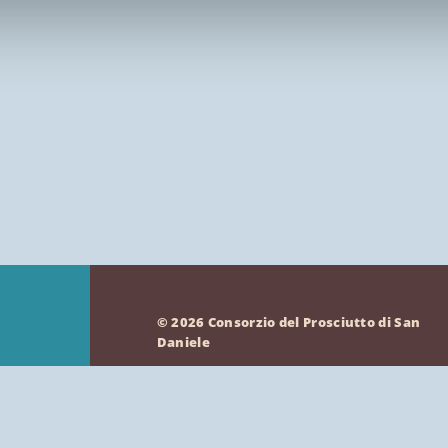
Bari
Roma
© 2026 Consorzio del Prosciutto di San
Daniele
Via Ippolito Nievo 19
33038 San Daniele del Friuli
Udine – Italy
P.IVA 00220330302