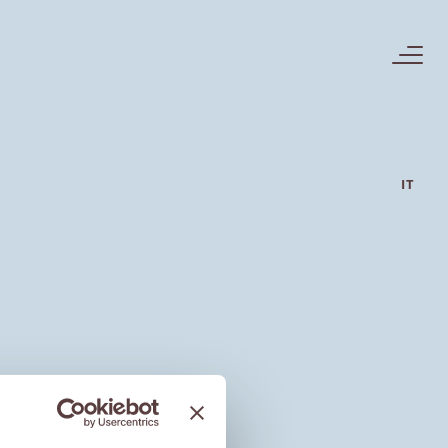
IT
zo
arda