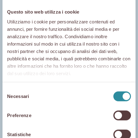
Questo sito web utilizza i cookie
Home
Utilizziamo i cookie per personalizzare contenuti ed
annunci, per fornire funzionalità dei social media e per
analizzare il nostro traffico. Condividiamo inoltre
Lun 12 Maggio - 19:00
informazioni sul modo in cui utilizza il nostro sito con i
nostri partner che si occupano di analisi dei dati web,
Cena
pubblicità e social media, i quali potrebbero combinarle con
altre informazioni che ha fornito loro o che hanno raccolto
OSTERIA AL BORGO
Aria di
dal suo utilizzo dei loro servizi.
Via Baldassarre Longhena, 29/D
37138 Verona
Selezione
Tel:
0458105145
Necessari
del
San
consenso
Disponibilità
Cena con degustazione. E' consigliata la
Preferenze
prenotazione.
Degustazione di Prosciutto di San
Statistiche
Daniele offerta a tutti i clienti del