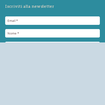
Iscriviti alla newsletter
+39 0432 957515
eventi@prosciuttosandaniele.it
Autorizzo il trattamento dei miei dati personali in base al
Reg.UE 2016/679 (GDPR)
*