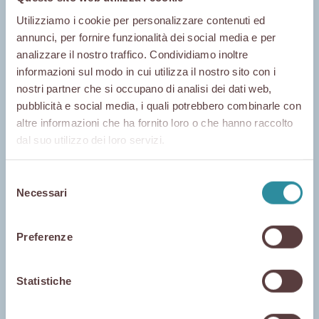
Utilizziamo i cookie per personalizzare contenuti ed
Mer 15 Ottobre - 18:30
Home
annunci, per fornire funzionalità dei social media e per
Degustazione con abbinamento vini
analizzare il nostro traffico. Condividiamo inoltre
informazioni sul modo in cui utilizza il nostro sito con i
ENOTECA DEL CENTRO
nostri partner che si occupano di analisi dei dati web,
pubblicità e social media, i quali potrebbero combinarle con
Via Roberto da Bari, 110
70122 Bari
altre informazioni che ha fornito loro o che hanno raccolto
Aria di
dal suo utilizzo dei loro servizi.
enotecadelcentrobari@gmail.com
+39 342 0989922
Selezione
Disponibilità
Necessari
del
Posti limitati, è gradita la prenotazione
San
contattando direttamente il locale.
consenso
Preferenze
Degustazione di Prosciutto di San
Daniele offerta a tutti i clienti del
Daniele
locale.
Statistiche