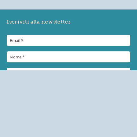
Iscriviti alla newsletter
+39 0432 957515
eventi@prosciuttosandaniele.it
Autorizzo il trattamento dei miei dati personali in base al
Reg.UE 2016/679 (GDPR)
*