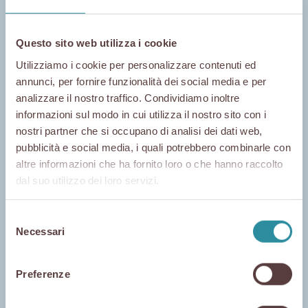
Questo sito web utilizza i cookie
Home
Utilizziamo i cookie per personalizzare contenuti ed
annunci, per fornire funzionalità dei social media e per
analizzare il nostro traffico. Condividiamo inoltre
informazioni sul modo in cui utilizza il nostro sito con i
Mer 19 Novembre - 19:00
nostri partner che si occupano di analisi dei dati web,
pubblicità e social media, i quali potrebbero combinarle con
Degustazione e abbinamento vini
altre informazioni che ha fornito loro o che hanno raccolto
Aria di
dal suo utilizzo dei loro servizi.
ATTIMI DIVINI
Via Santa Lucia, 20A
Selezione
80132 Napoli
Necessari
del
San
+39 335 137 8567
consenso
Disponibilità
Preferenze
Posti limitati, è gradita la prenotazione
contattando direttamente il locale.