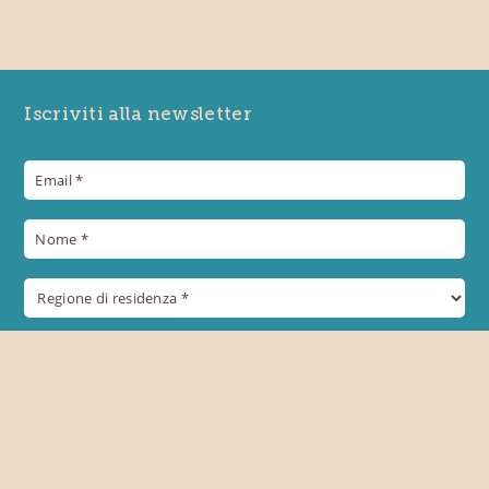
Iscriviti alla newsletter
+39 0432 957515
eventi@prosciuttosandaniele.it
Autorizzo il trattamento dei miei dati personali in base al
Reg.UE 2016/679 (GDPR)
*